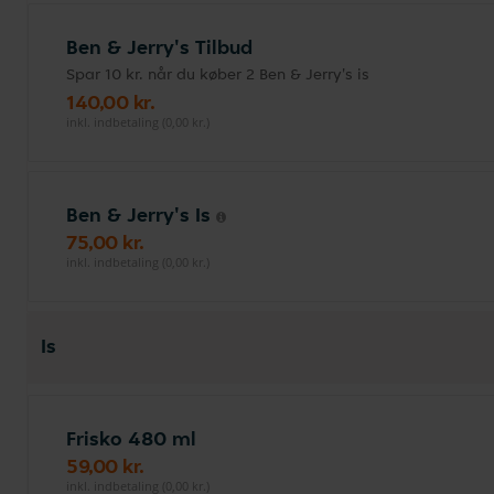
Ben & Jerry's Tilbud
Spar 10 kr. når du køber 2 Ben & Jerry's is
140,00 kr.
inkl. indbetaling (0,00 kr.)
Ben & Jerry's Is
75,00 kr.
inkl. indbetaling (0,00 kr.)
Is
Frisko 480 ml
59,00 kr.
inkl. indbetaling (0,00 kr.)