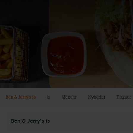
Ben & Jerry's is
Is
Menuer
Nyheder
Pizzaer
Ben & Jerry's is