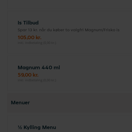
Is Tilbud
Spar 13 kr. når du køber to valgfri Magnum/Frisko is
105,00 kr.
inkl. indbetaling (0,00 kr.)
Magnum 440 ml
59,00 kr.
inkl. indbetaling (0,00 kr.)
Menuer
½ Kylling Menu